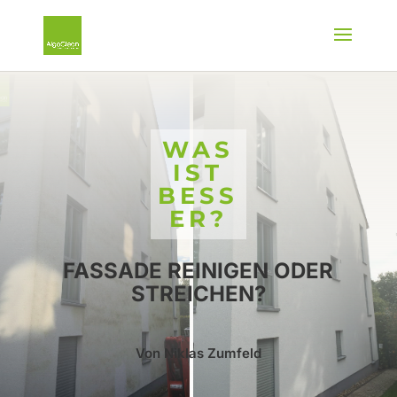
WAS
IST
BESS
ER?
FASSADE REINIGEN ODER
STREICHEN?
Von Niklas Zumfeld