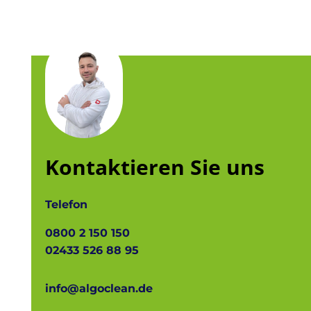
Kontaktieren Sie uns
Telefon
0800 2 150 150
02433 526 88 95
info@algoclean.de