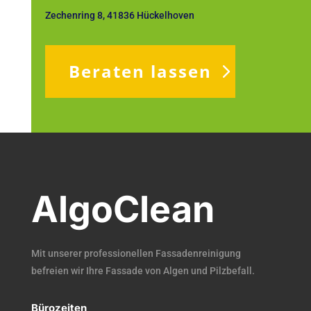
Zechenring 8, 41836 Hückelhoven
Beraten lassen
AlgoClean
Mit unserer professionellen Fassadenreinigung
befreien wir Ihre Fassade von Algen und Pilzbefall.
Bürozeiten