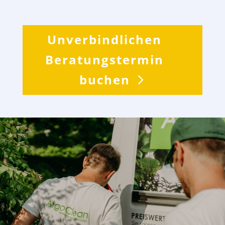
Unverbindlichen
Beratungstermin
buchen
Lothar O.
„
Beratung, Durchführung, Ergebnis – alles top
und termingetreu. Es wurde eine
Fassadenreinigung am MFH durchgeführt, das
Haus sieht aus wie neu. Das Angebot vom Maler
war 3-mal so hoch. Sehr empfehlenswert!
“