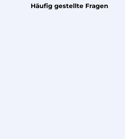
Häufig gestellte Fragen
Arbeitet AlgoClean regional
begrenzt? Z.B. nur in NRW?
Ist so ein Einsatz nicht sehr teuer?
Sind die verwendeten
Reinigungsmittel schädlich für die
Umwelt?
Wird bei so einer Reinigung nicht