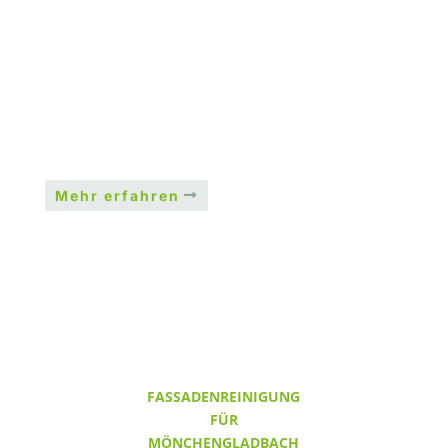
tiefenwirksamen Fassadenschutz auf, der die Fassade
für die nächsten Jahre nachweislich vor Algenbefall
schützt.
Mehr erfahren
FASSADENREINIGUNG
FÜR
MÖNCHENGLADBACH