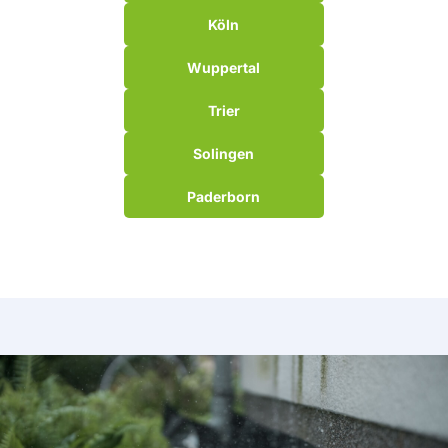
Köln
Wuppertal
Trier
Solingen
Paderborn