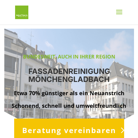
BUNDESWEIT, AUCH IN IHRER REGION
FASSADENREINIGUNG
MÖNCHENGLADBACH
Etwa 70% günstiger als ein Neuanstrich
Schonend, schnell und umweltfreundlich
Beratung vereinbaren