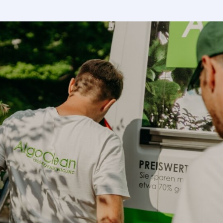
Peter Wilms
„
Unser Haus mit WDVS System ist gerade
einmal 8 Jahre alt und bereits stark von Algen
befallen. Ein Neuanstrich kam für uns nicht
infrage, da wir extra eine teure Fassadenfarbe
beim Bau des Hauses benutzt hatten. Das
System hat hervorragend funktioniert. Der
unschöne Schleier an Algen ist komplett entfernt
worden und das Haus sieht wieder aus wie neu.
Alles war innerhalb von einem Tag erledigt.
Vielen Dank an die Firma AlgoClean für dieses
super
Ergebnis.“